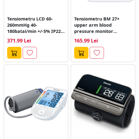
Tensiometru LCD 60-
Tensiometru BM 27+
260mmHg 40-
upper arm blood
180batai/min +/-5% IP22
pressure monitor
2x AAA 1.5V Alb
(white/black)
371.99 Lei
165.99 Lei