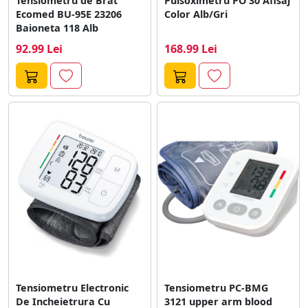
Tensiometru de Brat
Pulsoximetru PO 30 Afisaj
Ecomed BU-95E 23206
Color Alb/Gri
Baioneta 118 Alb
92.99 Lei
168.99 Lei
Tensiometru Electronic
Tensiometru PC-BMG
De Incheietrura Cu
3121 upper arm blood