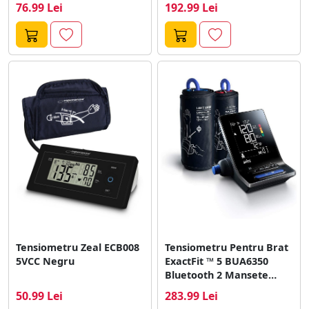
76.99 Lei
192.99 Lei
Tensiometru Zeal ECB008
Tensiometru Pentru Brat
5VCC Negru
ExactFit ™ 5 BUA6350
Bluetooth 2 Mansete
Incluse S-M/...
50.99 Lei
283.99 Lei