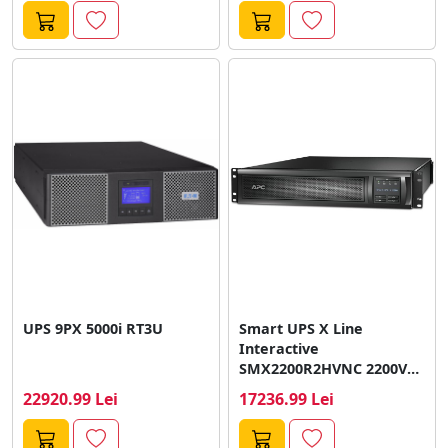
UPS 9PX 5000i RT3U
Smart UPS X Line
Interactive
SMX2200R2HVNC 2200VA
Rack/Tower Convertibil
22920.99 Lei
17236.99 Lei
2U 208V-230V 8x...