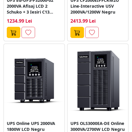
UPS EG-UPS-PS2000-02
UPS CP2000EIPFCRM2U
2000VA Afisaj LCD 2
Line-Interactive USV
Schuko + 3 Iesiri C13
2000VA/1200W Negru
Usb...
1234.99 Lei
2413.99 Lei
UPS Online UPS 2000VA
UPS OLS3000EA-DE Online
1800W LCD Negru
3000VA/2700W LCD Negru