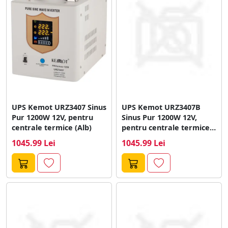
monitorizare, multe modele de UPS vin cu software
dedicat, oferind utilizatorilor control si transparenta
asupra performantei si starii dispozitivului.
UPS Kemot URZ3407 Sinus
UPS Kemot URZ3407B
Pur 1200W 12V, pentru
Sinus Pur 1200W 12V,
centrale termice (Alb)
pentru centrale termice
(Negru)
1045.99 Lei
1045.99 Lei