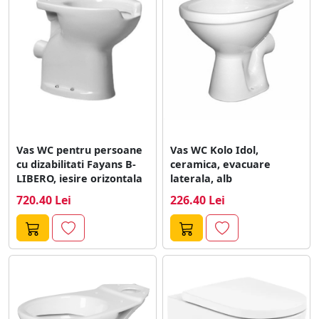
buget si preferintele personale in materie de design si
functii.
Vas WC pentru persoane
Vas WC Kolo Idol,
cu dizabilitati Fayans B-
ceramica, evacuare
LIBERO, iesire orizontala
laterala, alb
720.40 Lei
226.40 Lei