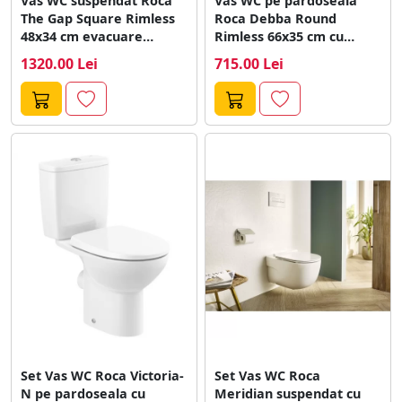
Vas WC suspendat Roca
Vas WC pe pardoseala
The Gap Square Rimless
Roca Debba Round
48x34 cm evacuare
Rimless 66x35 cm cu
orizontala
dubla...
1320.00 Lei
715.00 Lei
Set Vas WC Roca Victoria-
Set Vas WC Roca
N pe pardoseala cu
Meridian suspendat cu