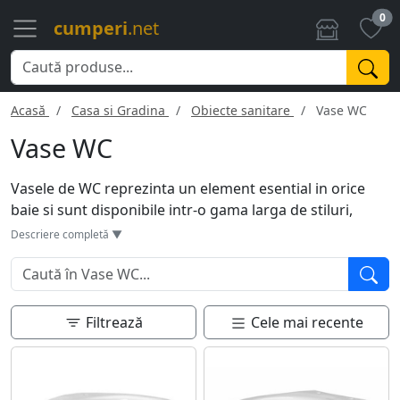
0
cumperi
.net
Acasă
Casa si Gradina
Obiecte sanitare
Vase WC
Vase WC
Vasele de WC reprezinta un element esential in orice
baie si sunt disponibile intr-o gama larga de stiluri,
dimensiuni si tipuri. De la modele standard la variantele
Descriere completă ▼
suspendate sau inteligente, acestea sunt concepute
pentru a satisface diferite nevoi si gusturi. Sunt
realizate, in general, din ceramica pentru usurinta in
curatare si durabilitate. Tehnologiile moderne includ
Filtrează
Cele mai recente
functii precum dubla clatire pentru economisirea apei,
bideu incorporat sau chiar incalzirea sezutului.
Alegerea unui vas de WC trebuie sa tina cont de spatiu,