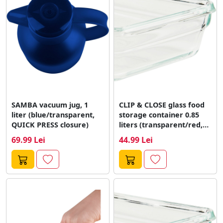
mesei, iar accesorii specializate, precum desfacatoarele
sau rasnitele, ofera un ajutor nepretuit in situatii
specifice. Eleganta si functionalitatea se impletesc
armonios.
SAMBA vacuum jug, 1
CLIP & CLOSE glass food
liter (blue/transparent,
storage container 0.85
QUICK PRESS closure)
liters (transparent/red,
rectangular)
69.99 Lei
44.99 Lei