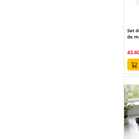
Set d
de m
43.60