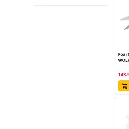
Foarf
WOLF
143.