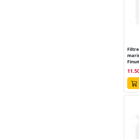
Filtr
marim
Finu
11.50