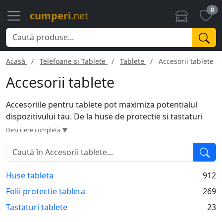
0
cumperi
.net
Acasă
Telefoane si Tablete
Tablete
Accesorii tablete
Accesorii tablete
Accesoriile pentru tablete pot maximiza potentialul
dispozitivului tau. De la huse de protectie si tastaturi
Bluetooth pana la stilouri touch si suporturi ajustabile,
Descriere completă ▼
accesorii sunt create pentru a-ti imbunatati experienta.
Unele accesorii, ca adaptoarele HDMI sau cardurile de
memorie, iti extind functionalitatea tabletei. Alte
Huse tableta
912
accesorii, cum ar fi castile sau incarcatoarele portabile,
iti asigura un confort sporit in utilizare. Indiferent de
Folii protectie tableta
269
necesitatile tale, gama larga de accesorii disponibile iti
Tastaturi tablete
23
ofera libertatea de a-ti personaliza tableta dupa cum