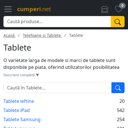
0
cumperi
.net
Acasă
Telefoane si Tablete
Tablete
Tablete
O varietate larga de modele si marci de tablete sunt
disponibile pe piata, oferind utilizatorilor posibilitatea
de a alege tableta potrivita nevoilor lor. De la cele mai
Descriere completă ▼
populare, precum iPad-urile de la Apple, la alternativele
accesibile de la Samsung, Lenovo si Huawei, tabletele
sunt ideale pentru navigare pe internet, vizionare de
Tablete ieftine
20
filme, jocuri si productivitate. Multe modele de tablete
vin cu stylus-uri pentru desen sau notite, iar altele ofera
Tablete iPad
542
tastaturi detasabile pentru transformarea rapida intr-
Tablete Samsung
254
un laptop. Dimensiunile ecranelor variaza, oferind