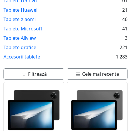
Tablete Lenovo
101
optiuni pentru cei care prefera portabilitatea sau un
ecran mai mare pentru o vizualizare optima. Cu sisteme
Tablete Huawei
21
de operare variate, de la iOS si Android, la Windows,
Tablete Xiaomi
46
utilizatorii pot alege ceea ce li se potriveste cel mai bine.
Tablete Microsoft
41
Tablete Allview
3
Tablete grafice
221
Accesorii tablete
1,283
Filtrează
Cele mai recente