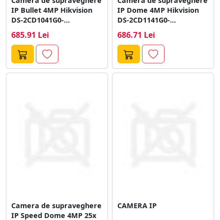
Camera de supraveghere
Camera de supraveghere
IP Bullet 4MP Hikvision
IP Dome 4MP Hikvision
DS-2CD1041G0-
DS-2CD1141G0-
I(2.8MM)/LITE,
I(2.8MM)/LITE,
685.91 Lei
686.71 Lei
Compresie: 1/2.8"
Compresie: 1/2.8"
Progressive...
Progressive Scan...
Camera de supraveghere
CAMERA IP
IP Speed Dome 4MP 25x