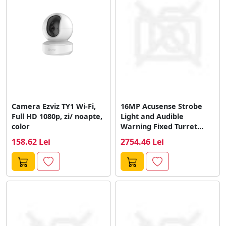
Integrarea cu alte sisteme smart din casa sau birou
creste eficienta si securitatea. O solutie practica pentru
o lume digitalizata.
Camera Ezviz TY1 Wi-Fi,
16MP Acusense Strobe
Full HD 1080p, zi/ noapte,
Light and Audible
color
Warning Fixed Turret
Network Camera
158.62 Lei
2754.46 Lei
Hikvision...