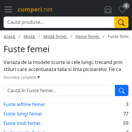
0
cumperi
.net
Acasă
Modă
Modă femei
Haine femei
Fuste femei
Fuste femei
Variaza de la modele scurte la cele lungi, trecand prin
stiluri care accentueaza talia si linia picioarelor. Fie ca
preferi texturi plisate, drepte sau evazate, fustele ofera
Descriere completă ▼
versatilitate oricarui outfit. Desi sunt perfecte pentru
orice sezon, in special in zilele calduroase, confera
confort si stil. Adauga un top simplu sau o camasa si ai
Fuste ieftine femei
3
obtinut un look impecabil. Esentiale in garderoba
oricarei femei dornice de eleganta si confort.
Fuste lungi femei
77
Fuste midi femei
59