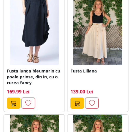
Fusta lunga bleumarin cu
Fusta Liliana
poale prinse, din in, cu o
curea fancy
169.99 Lei
139.00 Lei