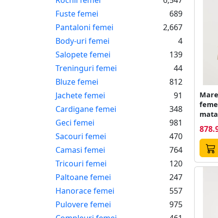
Fuste femei
689
Pantaloni femei
2,667
Body-uri femei
4
Salopete femei
139
Treninguri femei
44
Bluze femei
812
Jachete femei
91
Marel
feme
Cardigane femei
348
mata
Geci femei
981
Mare
878.
Sacouri femei
470
Camasi femei
764
Tricouri femei
120
Paltoane femei
247
Hanorace femei
557
Pulovere femei
975
Compleuri femei
461