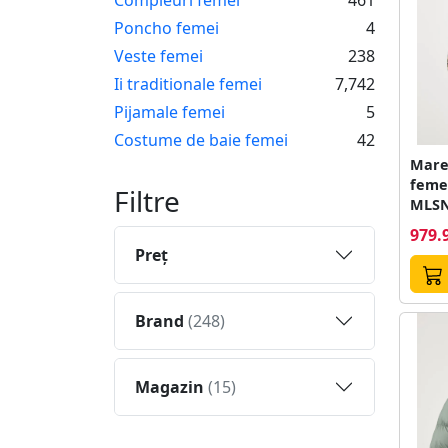
Poncho femei
4
Veste femei
238
Ii traditionale femei
7,742
Pijamale femei
5
Costume de baie femei
42
Marel
feme
Filtre
MLS
979.
Preţ
Brand
(248)
Magazin
(15)