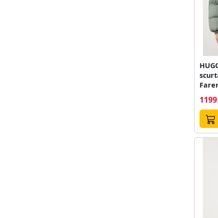
HUGO
scurt
Fare
1199