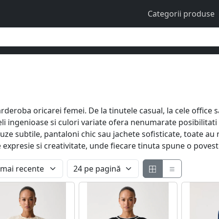
Categorii produse
garderoba oricarei femei. De la tinutele casual, la cele office
oieli ingenioase si culori variate ofera nenumarate posibilita
luze subtile, pantaloni chic sau jachete sofisticate, toate au
 expresie si creativitate, unde fiecare tinuta spune o poves