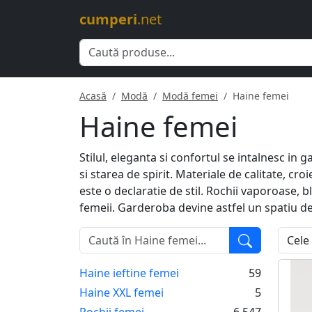
cumperi
.net
Acasă
Modă
Modă femei
Haine femei
Haine femei
Stilul, eleganta si confortul se intalnesc in 
si starea de spirit. Materiale de calitate, cr
este o declaratie de stil. Rochii vaporoase, b
femeii. Garderoba devine astfel un spatiu de
Haine ieftine femei
59
Haine XXL femei
5
Rochii femei
6,547