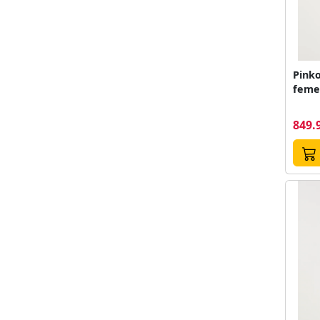
Pinko
femei
849.