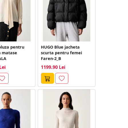
bluza pentru
HUGO Blue jacheta
n matase
scurta pentru femei
ALA
Faren-2_B
Lei
1199.90 Lei