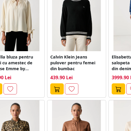
la bluza pentru
Calvin Klein Jeans
Elisabett
i cu amestec de
pulover pentru femei
salopeta
se Emme by
din bumbac
din deni
lla
90 Lei
439.90 Lei
3999.90 