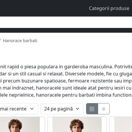
Categorii produse
Hanorace barbati
venit rapid o piesa populara in garderoba masculina. Potriv
r si un stil casual si relaxat. Diversele modele, fie cu gluga
lii precum buzunare spatioase, fermoare rezistente sau im
mai indraznet, hanoracele sunt ideale atat pentru iesiri cu
 zilele neprielnice, hanoracele pentru barbati imbina functiona