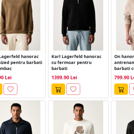
Lagerfeld hanorac
Karl Lagerfeld hanorac
On hanor
ized pentru barbati
cu fermoar pentru
antrenam
umbac
barbati
barbati 
Tech
90 Lei
1399.90 Lei
799.90 L