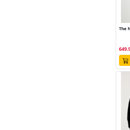
The N
649.