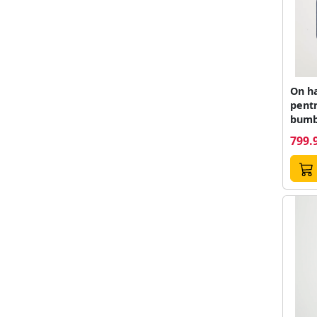
On h
pentr
bumb
799.