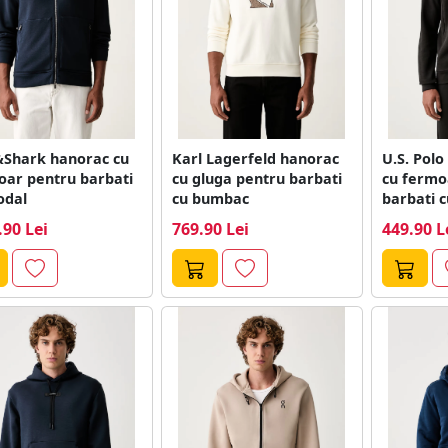
&Shark hanorac cu
Karl Lagerfeld hanorac
U.S. Polo
oar pentru barbati
cu gluga pentru barbati
cu fermo
odal
cu bumbac
barbati 
DHM...
.90 Lei
769.90 Lei
449.90 L