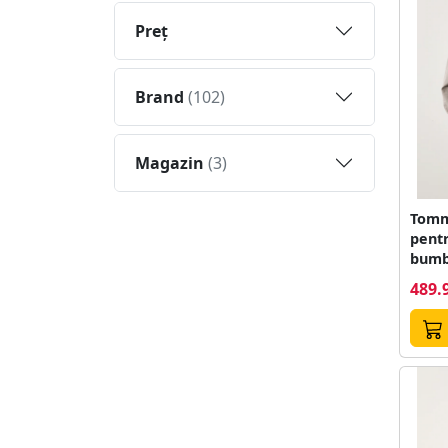
Preţ
Brand
(102)
Magazin
(3)
Tomm
pentr
bumb
489.