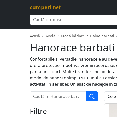
cumperi
.net
Acasă
Modă
Modă bărbați
Haine barbati
Hanorace barbati
Confortabile si versatile, hanoracele au de
ofera protectie impotriva vremii racoroase, da
pantaloni sport. Multe branduri includ deta
model de hanorac simplu sau unul cu design 
activitati in aer liber. Un aliat de nadejde in
Filtre