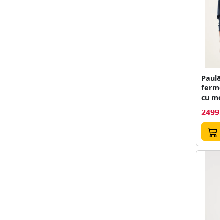
Paul
ferm
cu m
2499