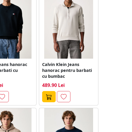
eans hanorac
Calvin Klein Jeans
arbati cu
hanorac pentru barbati
cu bumbac
ei
489.90 Lei