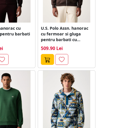
hanorac cu
U.S. Polo Assn. hanorac
pentru barbati
cu fermoar si gluga
pentru barbati cu
bumbac...
ei
509.90 Lei