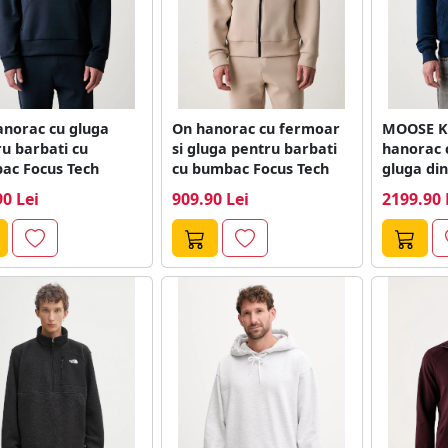
anorac cu gluga
On hanorac cu fermoar
MOOSE K
u barbati cu
si gluga pentru barbati
hanorac 
ac Focus Tech
cu bumbac Focus Tech
gluga di
90 Lei
909.90 Lei
2199.90 