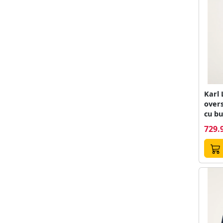
Karl 
overs
cu b
729.