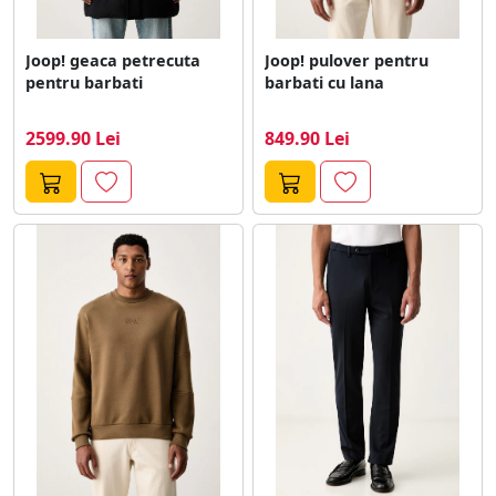
Joop! geaca petrecuta
Joop! pulover pentru
pentru barbati
barbati cu lana
2599.90 Lei
849.90 Lei