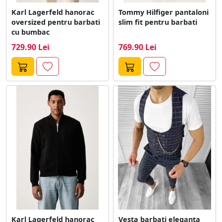
Karl Lagerfeld hanorac
Tommy Hilfiger pantaloni
oversized pentru barbati
slim fit pentru barbati
cu bumbac
729.90 Lei
769.90 Lei
Karl Lagerfeld hanorac
Vesta barbati eleganta