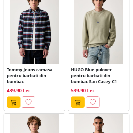
Tommy Jeans camasa
HUGO Blue pulover
pentru barbati din
pentru barbati din
bumbac
bumbac San Casey-C1
439.90 Lei
539.90 Lei