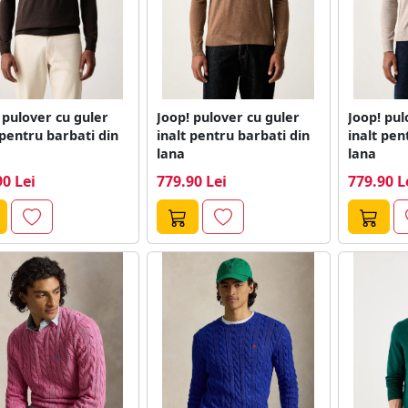
 pulover cu guler
Joop! pulover cu guler
Joop! pul
 pentru barbati din
inalt pentru barbati din
inalt pen
lana
lana
90 Lei
779.90 Lei
779.90 L