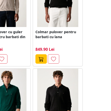
over cu guler
Colmar pulover pentru
tru barbati din
barbati cu lana
ei
849.90 Lei