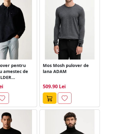
lover pentru
Mos Mosh pulover de
cu amestec de
lana ADAM
ULDER
D HALF ZIP
ei
509.90 Lei