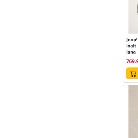
Joop!
inalt
lana
769.