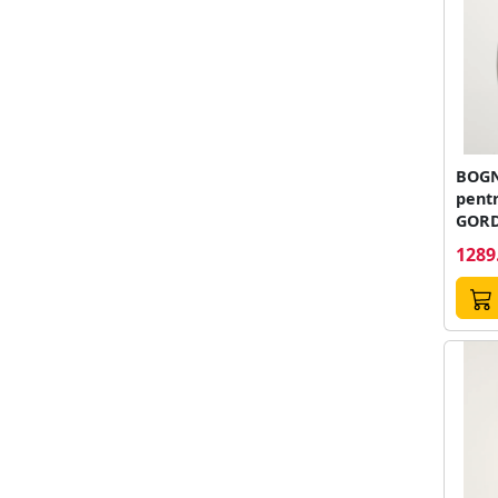
BOGNE
pentr
GOR
1289