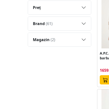
Preţ
Brand
(61)
Magazin
(2)
A.P.C
barba
1659