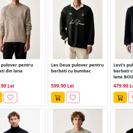
. pulover pentru
Les Deux pulover pentru
Levi's pu
ti din lana
barbati cu bumbac
barbati 
lana BO
COLLARE
.90 Lei
599.90 Lei
479.90 L