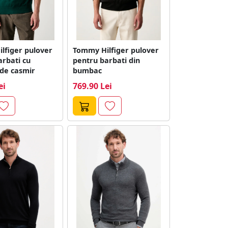
lfiger pulover
Tommy Hilfiger pulover
arbati cu
pentru barbati din
de casmir
bumbac
ei
769.90 Lei