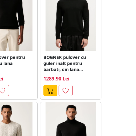
lover pentru
BOGNER pulover cu
u lana
guler inalt pentru
barbati, din lana
GORDON
ei
1289.90 Lei