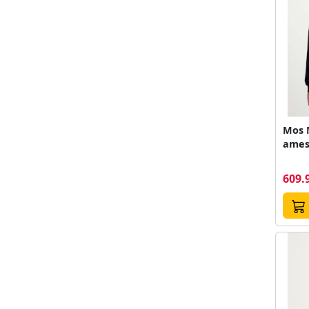
Mos 
ames
609.