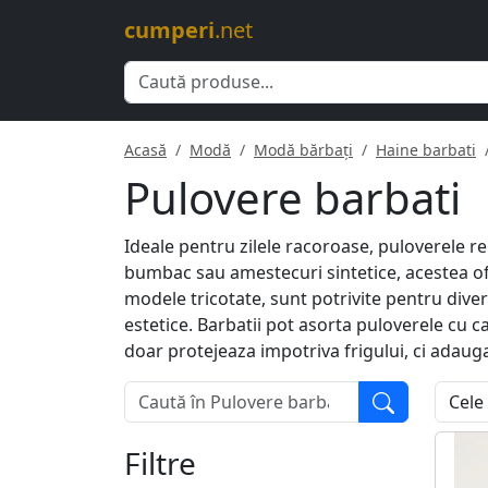
cumperi
.net
Acasă
Modă
Modă bărbați
Haine barbati
Pulovere barbati
Ideale pentru zilele racoroase, puloverele r
bumbac sau amestecuri sintetice, acestea of
modele tricotate, sunt potrivite pentru divers
estetice. Barbatii pot asorta puloverele cu 
doar protejeaza impotriva frigului, ci adauga
Filtre