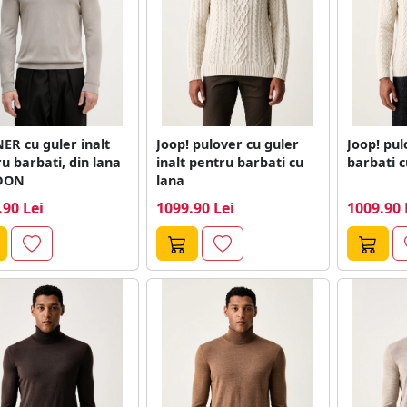
R cu guler inalt
Joop! pulover cu guler
Joop! pu
u barbati, din lana
inalt pentru barbati cu
barbati c
DON
lana
.90 Lei
1099.90 Lei
1009.90 