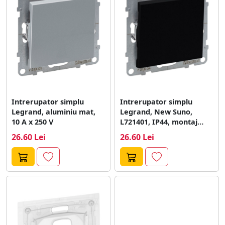
Intrerupator simplu
Intrerupator simplu
Legrand, aluminiu mat,
Legrand, New Suno,
10 A x 250 V
L721401, IP44, montaj
incastrat, negru, 72.9 x...
26.60 Lei
26.60 Lei