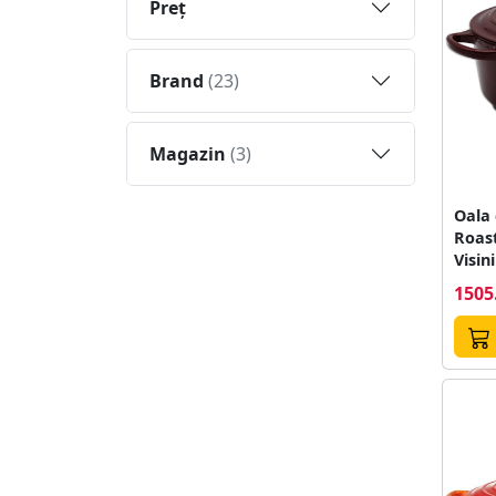
Preţ
Brand
(23)
Magazin
(3)
Oala 
Roas
Visin
1505