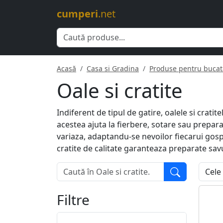
cumperi
.net
Acasă
Casa si Gradina
Produse pentru bucat
Oale si cratite
Indiferent de tipul de gatire, oalele si crat
acestea ajuta la fierbere, sotare sau prepar
variaza, adaptandu-se nevoilor fiecarui gospod
cratite de calitate garanteaza preparate savu
Filtre