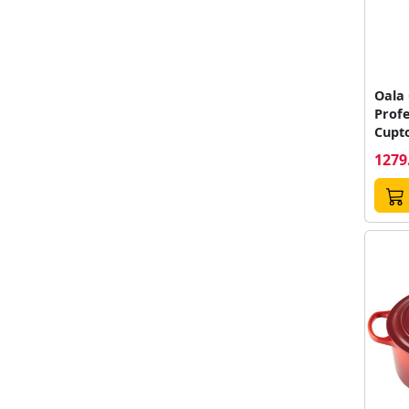
Oala
Prof
Cupto
Porto
1279