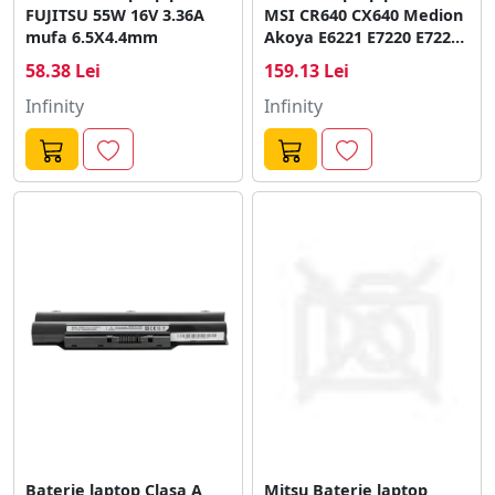
FUJITSU 55W 16V 3.36A
MSI CR640 CX640 Medion
mufa 6.5X4.4mm
Akoya E6221 E7220 E7222
P6634 P6815 Fujitsu
58.38 Lei
159.13 Lei
LifeBook N532 NH532A32-
A15
Infinity
Infinity
Baterie laptop Clasa A
Mitsu Baterie laptop