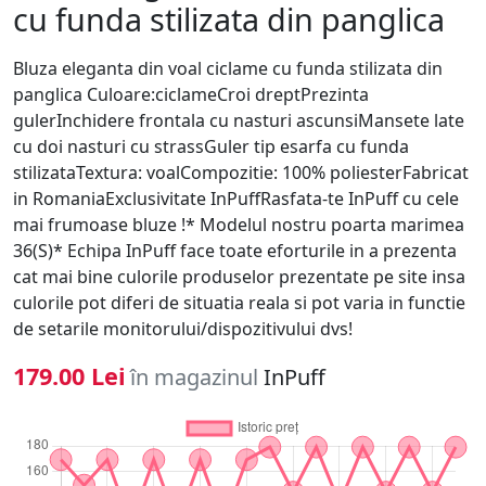
cu funda stilizata din panglica
Bluza eleganta din voal ciclame cu funda stilizata din
panglica Culoare:ciclameCroi dreptPrezinta
gulerInchidere frontala cu nasturi ascunsiMansete late
cu doi nasturi cu strassGuler tip esarfa cu funda
stilizataTextura: voalCompozitie: 100% poliesterFabricat
in RomaniaExclusivitate InPuffRasfata-te InPuff cu cele
mai frumoase bluze !* Modelul nostru poarta marimea
36(S)* Echipa InPuff face toate eforturile in a prezenta
cat mai bine culorile produselor prezentate pe site insa
culorile pot diferi de situatia reala si pot varia in functie
de setarile monitorului/dispozitivului dvs!
179.00 Lei
în magazinul
InPuff