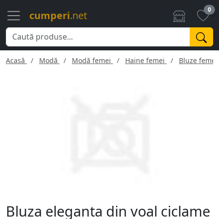
0
cumperi
.net
Acasă
Modă
Modă femei
Haine femei
Bluze femei
Bluza eleganta din voal ciclame