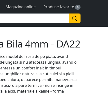
Magazine online
Produse favorite
0
la Bila 4mm - DA22
ice model de freza de pe piata, avand
ndelungata si nu afecteaza unghia, avand o
aranteaza un confort inalt in timpul
a unghiilor naturale, a cuticulei si a pielii
tru pedichiura, deoarece permite manevrarea
ristici:- disipare termica - nu se incinge in
ta la acid, materiale alkaline;- forma