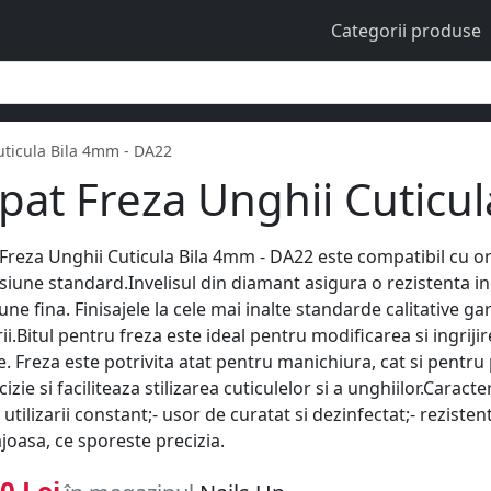
Categorii produse
uticula Bila 4mm - DA22
pat Freza Unghii Cuticu
Freza Unghii Cuticula Bila 4mm - DA22 este compatibil cu or
iune standard.Invelisul din diamant asigura o rezistenta i
une fina. Finisajele la cele mai inalte standarde calitative g
rii.Bitul pentru freza este ideal pentru modificarea si ingrijire
te. Freza este potrivita atat pentru manichiura, cat si pen
izie si faciliteaza stilizarea cuticulelor si a unghiilor.Caracte
 utilizarii constant;- usor de curatat si dezinfectat;- rezisten
joasa, ce sporeste precizia.
0 Lei