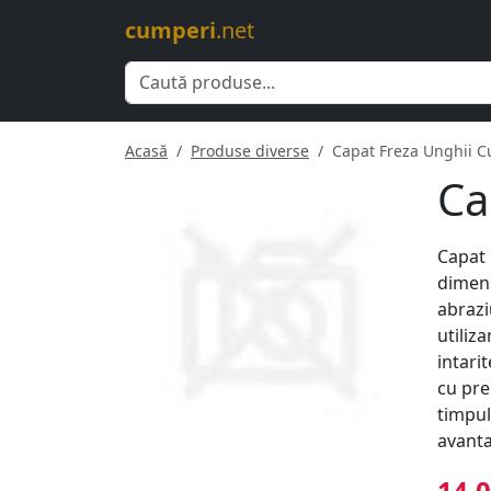
cumperi
.net
Acasă
Produse diverse
Capat Freza Unghii C
Ca
Capat 
dimens
abrazi
utiliza
intari
cu prec
timpul
avanta
14.0