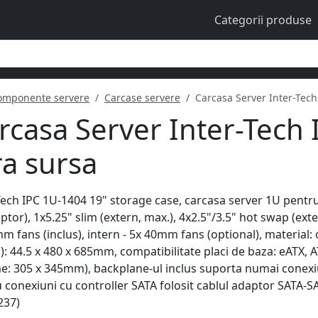
Categorii produse
omponente servere
Carcase servere
Carcasa Server Inter-Tech
rcasa Server Inter-Tech
ra sursa
Tech IPC 1U-1404 19" storage case, carcasa server 1U pentru 
ptor), 1x5.25" slim (extern, max.), 4x2.5"/3.5" hot swap (exter
m fans (inclus), intern - 5x 40mm fans (optional), material:
): 44.5 x 480 x 685mm, compatibilitate placi de baza: eATX, 
: 305 x 345mm), backplane-ul inclus suporta numai conexiu
 conexiuni cu controller SATA folosit cablul adaptor SATA-
237)