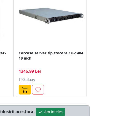
ter-
Carcasa server tip stocare 1U-1404
19 inch
1346.99 Lei
ITGalaxy
olosirii acestora.
Am inteles