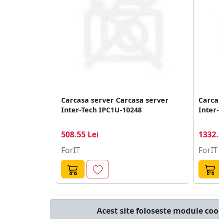
Carcasa server Carcasa server
Carca
Inter-Tech IPC1U-10248
Inter
508.55 Lei
1332.
ForIT
ForIT
© cumperi.net | Catalog cumparaturi online
Acest site foloseste module coo