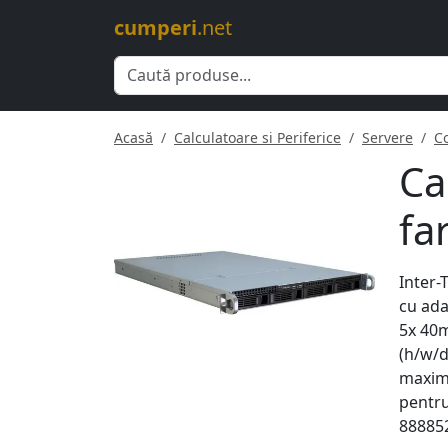
cumperi
.net
Acasă
Calculatoare si Periferice
Servere
C
Ca
fa
Inter-
cu ada
5x 40m
(h/w/d
maxime
pentru
88885