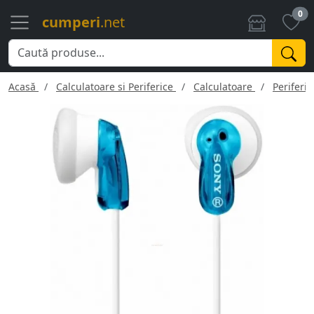
0
cumperi
.net
Acasă
Calculatoare si Periferice
Calculatoare
Periferic