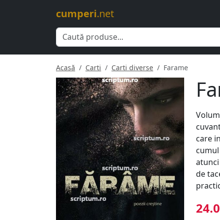
cumperi
.net
Acasă
Carti
Carti diverse
Farame
Fa
Volum 
cuvant
care i
cumul 
atunci
de tac
practic
24.0