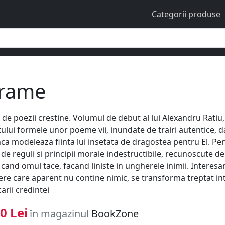
Categorii produse
rame
de poezii crestine. Volumul de debut al lui Alexandru Ratiu,
ului formele unor poeme vii, inundate de trairi autentice, 
nca modeleaza fiinta lui insetata de dragostea pentru El. 
de reguli si principii morale indestructibile, recunoscute de
 cand omul tace, facand liniste in ungherele inimii. Interesan
ere care aparent nu contine nimic, se transforma treptat in
arii credintei
0 Lei
în magazinul
BookZone