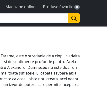
Magazine online
Produse favorite
0
 Farame, este o stradanie de a ciopli cu dalta
dar si de sentimente profunde pentru Acela
Pentru Alexandru, Dumnezeu nu este doar un
 mai toate sufletele. El capata savoare abia
t este ca acea liniste nou creata, acel neant
tr-un izvor de putere care permite inceperea