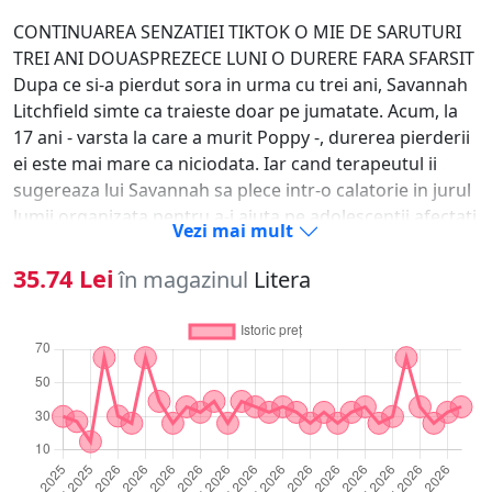
CONTINUAREA SENZATIEI TIKTOK O MIE DE SARUTURI
TREI ANI DOUASPREZECE LUNI O DURERE FARA SFARSIT
Dupa ce si-a pierdut sora in urma cu trei ani, Savannah
Litchfield simte ca traieste doar pe jumatate. Acum, la
17 ani - varsta la care a murit Poppy -, durerea pierderii
ei este mai mare ca niciodata. Iar cand terapeutul ii
sugereaza lui Savannah sa plece intr-o calatorie in jurul
lumii organizata pentru a-i ajuta pe adolescentii afectati
Vezi mai mult
de pierderea persoanelor dragi, Savannah accepta, insa
fara tragere de inima, luand cu ea jurnalul pe care i l-a
35.74 Lei
în magazinul
Litera
lasat Poppy inainte sa se stinga si pe care inca nu a avut
puterea sa-l citeasca. Cael Woods este furios si
indurerat. La un an dupa ce si-a pierdut fratele mai
mare - persoana care a insemnat totul pentru el -, viata
lui a ajuns sa se invarta intr-un gol ametitor. Candva cel
mai promitator jucator de hochei din liga de juniori,
Cael nu mai poate pasi pe gheata fara sa fie paralizat de
amintirea fratelui sau. Iar cand parintii lui il trimit intr-o