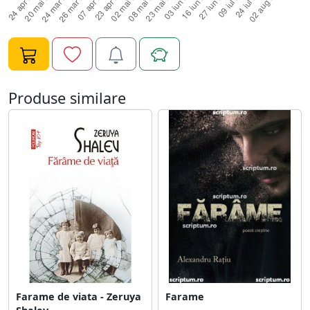
calatorie pentru adolescenti indurerati, nu vrea sub nici
o forma sa mearga, dar pana la urma o face. Si astfel,
Cael si Savannah pornesc intr-o calatorie de vindecare,
invatand sa-si gaseasca alinarea impreuna si
descoperind o lumina salvatoare unul in celalalt. Si cu
cat se apropie mai tare, cu atat mai mult isi vindeca
Produse similare
inima franta, bucata cu bucata. Vor descoperi, oare, ca
doua inimi frante pot face un intreg, iar acesta ar putea
fi inceputul unei iubiri pe care nu credeau ca o vor mai
simti vreodata? ,,Ceea ce este frant, odata vindecat,
poate fi mai frumos decat era inainte." BookAddict
Farame de viata - Zeruya
Farame