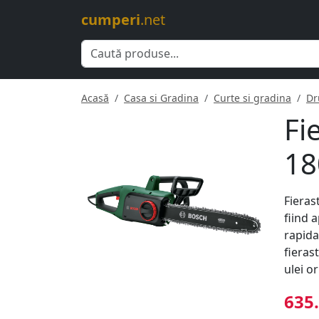
cumperi
.net
Acasă
Casa si Gradina
Curte si gradina
Dr
Fi
18
Fieras
fiind 
rapida
fieras
ulei o
635.