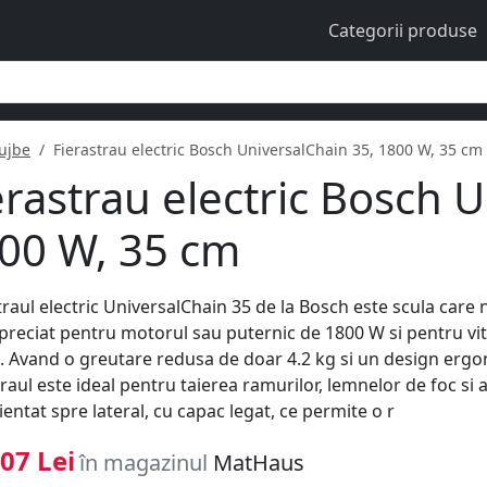
Categorii produse
ujbe
Fierastrau electric Bosch UniversalChain 35, 1800 W, 35 cm
erastrau electric Bosch 
00 W, 35 cm
traul electric UniversalChain 35 de la Bosch este scula care 
apreciat pentru motorul sau puternic de 1800 W si pentru vit
. Avand o greutare redusa de doar 4.2 kg si un design erg
traul este ideal pentru taierea ramurilor, lemnelor de foc si 
rientat spre lateral, cu capac legat, ce permite o r
07 Lei
în magazinul
MatHaus