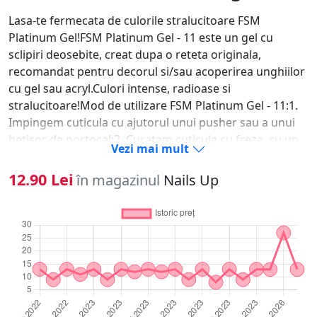
Lasa-te fermecata de culorile stralucitoare FSM
Platinum Gel!FSM Platinum Gel - 11 este un gel cu
sclipiri deosebite, creat dupa o reteta originala,
recomandat pentru decorul si/sau acoperirea unghiilor
cu gel sau acryl.Culori intense, radioase si
stralucitoare!Mod de utilizare FSM Platinum Gel - 11:1.
Impingem cuticula cu ajutorul unui pusher sau a unui
betisor de portocal;2. Curatam cuticula cu freza, cu un
Vezi mai mult
bit flacara/picatura (de diametrul 1.8 - 2.3);3. Matuim
unghia naturala cu un buffer sau cu o pila de granulatia
12.90 Lei
în magazinul
Nails Up
240 grit;4. Curatam praful cu o perie, fie ne spalam pe
maini si apoi stergem cu un cleaner;5. Aplicam Nail
prep/dehidrator pe toata suprafata unghiei;6. Aplicam
primer fara acid intr-un strat foarte subtire, la o
distanta de 1 mm de cuticula si falduri;7. Aplicam baza
intr-un strat foarte subtire si pensulat, fara sa atingem
cuticula si uscam in lampa 48W: 60 sec si in lampa 36W
120 sec;8. Aplicam FSM Platinum Gel - 11 (pentru o