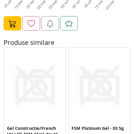
constructie completa cu acest gel) si polimerizam;9.
Aplicam celelalte straturi de material in functie de
manichiura dorita.Specificatii:Tip Produs: Gel
UV;Compatibilitate: Oja Semipermanenta/Gel UV;Timp
de polimerizare: 2-3 minute UV/60-80 de secunde
LED;Nume Brand: Fengshangmei;Tip: UV&LED CCFL GEL.
Produse similare
Gel Constructie/French
FSM Platinum Gel - 03 5g