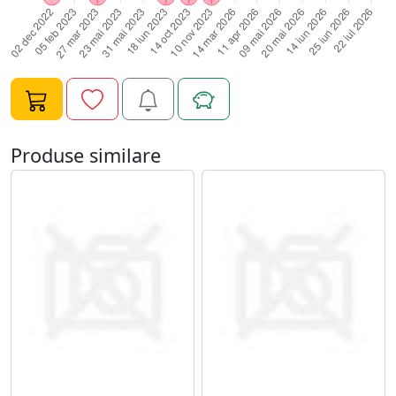
intinde cu atentie pe toata suprafata unghiei, cu miscari
circulare, fara sa lasati gelul sa curga in zona cuticulei;8.
Polimerizati 2 minue UV/60 de secunde LED;9. Degresati
pentru fixare;10. Piliti unghia in forma dorita si, apoi,
periati pe toata suprafata unghiei un ultim strat subtire
de Gel UV Constructie FSM - 15;11. Polimerizati 120 de
secunde LED sau 3 minute UV;12. Degresati cu
Produse similare
cleaner.Specificatii Gel UV Constructie FSM - 15:Tip
Produs: Gel UV ConstructieCompatibilitate: Oja
Semipermanenta/Gel UVCantitate: 15mlTimp de
polimerizare: 2-3 minute UV/60-80 de secunde
LEDNume Brand: FengshangmeiTip: UV&LED CCFL GEL