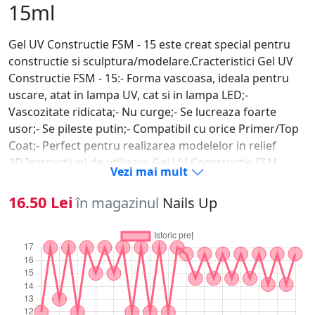
15ml
Gel UV Constructie FSM - 15 este creat special pentru
constructie si sculptura/modelare.Cracteristici Gel UV
Constructie FSM - 15:- Forma vascoasa, ideala pentru
uscare, atat in lampa UV, cat si in lampa LED;-
Vascozitate ridicata;- Nu curge;- Se lucreaza foarte
usor;- Se pileste putin;- Compatibil cu orice Primer/Top
Coat;- Perfect pentru realizarea modelelor in relief
3D.Instructiuni de utilizare Gel UV Constructie FSM -
Vezi mai mult
15:1. Se pregateste unghia naturala (degresare,
indepartare cuticula, pilire, matuire);2. Aplicati
16.50 Lei
în magazinul
Nails Up
tipsul/sablonul daca este cazul;3. Se aplica primer doar
pe unghia naturala;4. Dupa ce primerul s-a uscat, luati
cu o pensula o cantitate mica de Gel UV Constructie
FSM - 15 pe care o aplicati periat pe toata unghia;5.
Polimerizati 120 de secunde la lampa UV sau 60 de
secunde la LED;6. Aplicati apoi o cantitate potrivita de
Gel UV Constructie FSM - 15 in mijlocul unghiei;7. Se