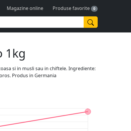
Magazine online
Produse favorite
0
o 1kg
asa si in musli sau in chiftele. Ingrediente:
racoros. Produs in Germania