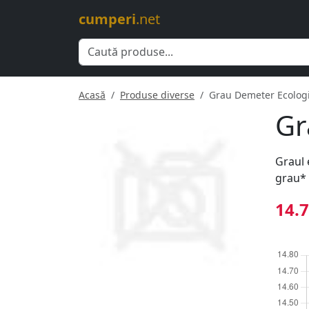
cumperi
.net
Acasă
Produse diverse
Grau Demeter Ecologi
Gr
Graul 
grau* 
14.7