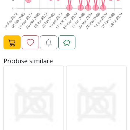
instrumentul poate ajuta la o curatare precisa in zonele
greu accesibile, acolo unde pila sau alte accesorii nu pot
lucra cu aceeasi exactitate.Este potrivit pentru
manichiura clasica, manichiura combinata, dry
manicure, pregatire pentru oja semipermanenta, gel
UV, acrygel, polygel sau alte produse profesionale
pentru unghii. Utilizat corect, instrumentul contribuie la
obtinerea unei manichiuri curate, elegante si bine
definite, fara exces de produs in zona cuticulei si fara
Produse similare
aspect neingrijit dupa aplicare.Cum se utilizeaza
corectPentru o utilizare sigura, instrumentul trebuie
manevrat cu miscari blande si controlate. Nu se
recomanda apasarea agresiva pe placa unghiala,
deoarece acest lucru poate provoca sensibilizare sau
deteriorarea unghiei naturale. Zona cuticulei trebuie
lucrata cu atentie, mai ales in cazul persoanelor cu piele
sensibila sau cuticula foarte subtire.Igienizare,
dezinfectare si sterilizareDupa fiecare utilizare,
instrumentul trebuie curatat de reziduuri, spalat,