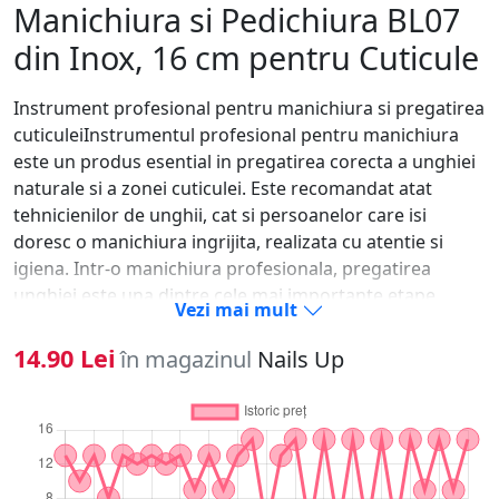
Manichiura si Pedichiura BL07
din Inox, 16 cm pentru Cuticule
Instrument profesional pentru manichiura si pregatirea
cuticuleiInstrumentul profesional pentru manichiura
este un produs esential in pregatirea corecta a unghiei
naturale si a zonei cuticulei. Este recomandat atat
tehnicienilor de unghii, cat si persoanelor care isi
doresc o manichiura ingrijita, realizata cu atentie si
igiena. Intr-o manichiura profesionala, pregatirea
unghiei este una dintre cele mai importante etape,
Vezi mai mult
deoarece influenteaza direct aderenta produselor
aplicate ulterior, aspectul final si rezistenta
14.90 Lei
în magazinul
Nails Up
lucrarii.Tipuri de intrebuintariAcest tip de instrument
poate fi folosit pentru impingerea delicata a cuticulei,
curatarea zonei din jurul unghiei, indepartarea pielii
moarte, pregatirea placii unghiale si curatarea
marginilor laterale. In functie de forma capatului,