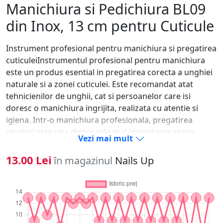
Manichiura si Pedichiura BL09
din Inox, 13 cm pentru Cuticule
Instrument profesional pentru manichiura si pregatirea
cuticuleiInstrumentul profesional pentru manichiura
este un produs esential in pregatirea corecta a unghiei
naturale si a zonei cuticulei. Este recomandat atat
tehnicienilor de unghii, cat si persoanelor care isi
doresc o manichiura ingrijita, realizata cu atentie si
igiena. Intr-o manichiura profesionala, pregatirea
unghiei este una dintre cele mai importante etape,
Vezi mai mult
deoarece influenteaza direct aderenta produselor
aplicate ulterior, aspectul final si rezistenta
13.00 Lei
în magazinul
Nails Up
lucrarii.Tipuri de intrebuintariAcest tip de instrument
poate fi folosit pentru impingerea delicata a cuticulei,
curatarea zonei din jurul unghiei, indepartarea pielii
moarte, pregatirea placii unghiale si curatarea
marginilor laterale. In functie de forma capatului,