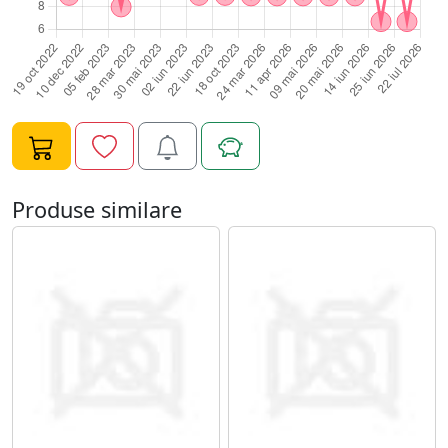
instrumentul poate ajuta la o curatare precisa in zonele
greu accesibile, acolo unde pila sau alte accesorii nu pot
lucra cu aceeasi exactitate.Este potrivit pentru
manichiura clasica, manichiura combinata, dry
manicure, pregatire pentru oja semipermanenta, gel
UV, acrygel, polygel sau alte produse profesionale
pentru unghii. Utilizat corect, instrumentul contribuie la
obtinerea unei manichiuri curate, elegante si bine
definite, fara exces de produs in zona cuticulei si fara
Produse similare
aspect neingrijit dupa aplicare.Cum se utilizeaza
corectPentru o utilizare sigura, instrumentul trebuie
manevrat cu miscari blande si controlate. Nu se
recomanda apasarea agresiva pe placa unghiala,
deoarece acest lucru poate provoca sensibilizare sau
deteriorarea unghiei naturale. Zona cuticulei trebuie
lucrata cu atentie, mai ales in cazul persoanelor cu piele
sensibila sau cuticula foarte subtire.Igienizare,
dezinfectare si sterilizareDupa fiecare utilizare,
instrumentul trebuie curatat de reziduuri, spalat,