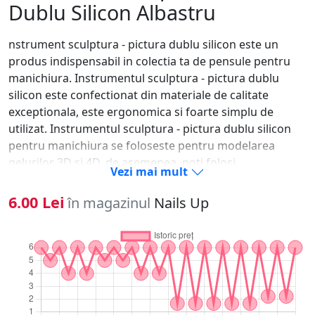
Dublu Silicon Albastru
nstrument sculptura - pictura dublu silicon este un
produs indispensabil in colectia ta de pensule pentru
manichiura. Instrumentul sculptura - pictura dublu
silicon este confectionat din materiale de calitate
exceptionala, este ergonomica si foarte simplu de
utilizat. Instrumentul sculptura - pictura dublu silicon
pentru manichiura se foloseste pentru modelarea
gelurilor 3D si 4D, de asemenea, poti folosi
Vezi mai mult
instrumentul sculptura - pictura dublu silicon si pentru
acryl sau geluri plastelina. Instrumentul sculptura -
6.00 Lei
în magazinul
Nails Up
pictura dublu silicon este prevazut cu doua capete. Poti
folosi instrument sculptura - pictura dublu silicon in
Nail Art, pentru diverse modele inedite, sau in aplicarea
pigmentului. Alege instrumentul sculptura - pictura
dublu silicon si foloseste-l in procesul de manichiura
pentru mai multe operatii. Instrument sculptura -
pictura dublu silicon este specializat in realizarea