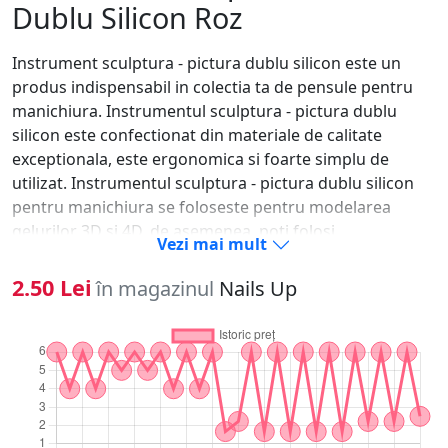
Dublu Silicon Roz
Instrument sculptura - pictura dublu silicon este un
produs indispensabil in colectia ta de pensule pentru
manichiura. Instrumentul sculptura - pictura dublu
silicon este confectionat din materiale de calitate
exceptionala, este ergonomica si foarte simplu de
utilizat. Instrumentul sculptura - pictura dublu silicon
pentru manichiura se foloseste pentru modelarea
gelurilor 3D si 4D, de asemenea, poti folosi
Vezi mai mult
instrumentul sculptura - pictura dublu silicon si pentru
acryl sau geluri plastelina. Instrumentul sculptura -
2.50 Lei
în magazinul
Nails Up
pictura dublu silicon este prevazut cu doua capete. Poti
folosi instrument sculptura - pictura dublu silicon in
Nail Art, pentru diverse modele inedite, sau in aplicarea
pigmentului. Alege instrumentul sculptura - pictura
dublu silicon si foloseste-l in procesul de manichiura
pentru mai multe operatii. Instrument sculptura -
pictura dublu silicon este specializat in realizarea