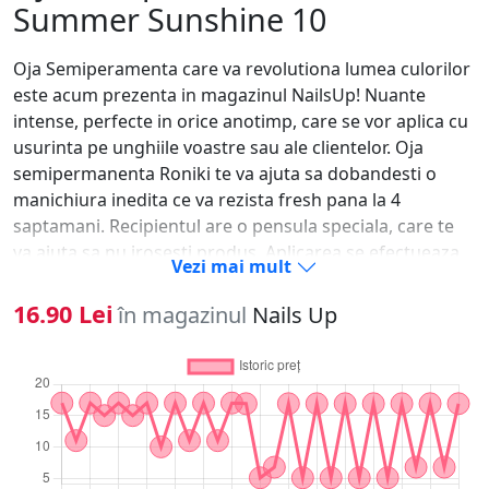
Summer Sunshine 10
Oja Semiperamenta care va revolutiona lumea culorilor
este acum prezenta in magazinul NailsUp! Nuante
intense, perfecte in orice anotimp, care se vor aplica cu
usurinta pe unghiile voastre sau ale clientelor. Oja
semipermanenta Roniki te va ajuta sa dobandesti o
manichiura inedita ce va rezista fresh pana la 4
saptamani. Recipientul are o pensula speciala, care te
va ajuta sa nu irosesti produs. Aplicarea se efectueaza
Vezi mai mult
rapid, iar rezultatul final este unul reusit!Iata si pasii
care trebuie urmati pentru realizarea manichiurii cu oja
16.90 Lei
în magazinul
Nails Up
semipermanenta: 1. Se imping cuticulele sau se taie
dupa caz;2. Se matuiesc unghiile cu un buffer pentru a
elimina grasimea unghiei si luciul natural al acesteia;3.
Se degreseaza unghiile pentru eliminarea prafului
rezultat in urma matuirii;4. Se aplica baza (primer,base
gel) si se usuca in lampa UV timp de 1-2 min;5. Se aplica
primul strat de oja, fara a atinge cuticula si se usuca la