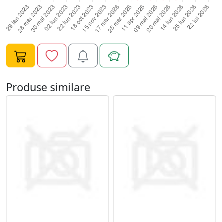
lampa UV 2 min;6. Daca se doreste obtinerea unei
nuante mai intense se aplica un al doilea strat si se
usuca din nou 2 min la lampa UV;7. Pentru pastrarea
unui luciu puternic se aplica un strat de top coat care se
usuca 2 min in lampa UV;8. Se degreseaza unghia
pentru eliminarea stratului lipicios si se maseaza
cuticula cu un ulei hidratant.Gramaj: 10ml.
Produse similare