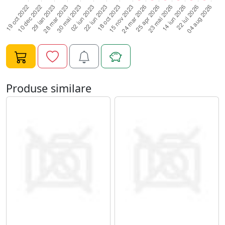
lampa UV 2 min;6. Daca se doreste obtinerea unei
nuante mai intense se aplica un al doilea strat si se
usuca din nou 2 min la lampa UV;7. Pentru pastrarea
unui luciu puternic se aplica un strat de top coat care se
usuca 2 min in lampa UV;8. Se degreseaza unghia
pentru eliminarea stratului lipicios si se maseaza
cuticula cu un ulei hidratant.Gramaj: 10ml.
Produse similare