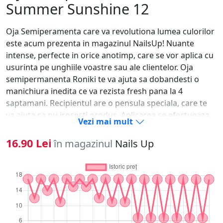
Summer Sunshine 12
Oja Semiperamenta care va revolutiona lumea culorilor
este acum prezenta in magazinul NailsUp! Nuante
intense, perfecte in orice anotimp, care se vor aplica cu
usurinta pe unghiile voastre sau ale clientelor. Oja
semipermanenta Roniki te va ajuta sa dobandesti o
manichiura inedita ce va rezista fresh pana la 4
saptamani. Recipientul are o pensula speciala, care te
va ajuta sa nu irosesti produs. Aplicarea se efectueaza
Vezi mai mult
rapid, iar rezultatul final este unul reusit!Iata si pasii
care trebuie urmati pentru realizarea manichiurii cu oja
16.90 Lei
în magazinul
Nails Up
semipermanenta: 1. Se imping cuticulele sau se taie
dupa caz;2. Se matuiesc unghiile cu un buffer pentru a
elimina grasimea unghiei si luciul natural al acesteia;3.
Se degreseaza unghiile pentru eliminarea prafului
rezultat in urma matuirii;4. Se aplica baza (primer,base
gel) si se usuca in lampa UV timp de 1-2 min;5. Se aplica
primul strat de oja, fara a atinge cuticula si se usuca la