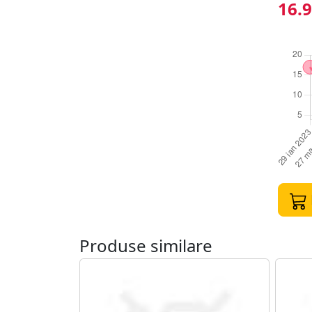
unei n
16.9
unui l
pentru
Produse similare