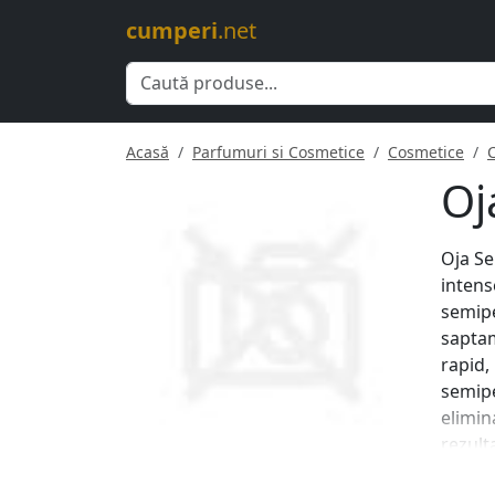
cumperi
.net
Acasă
Parfumuri si Cosmetice
Cosmetice
Oj
Oja Se
intens
semipe
saptam
rapid,
semipe
elimin
rezult
aplica