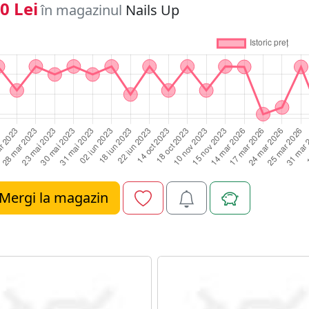
uante mai intense se aplica un al doilea strat si se usuca d
0 Lei
în magazinul
Nails Up
uciu puternic se aplica un strat de top coat care se usuca 
 eliminarea stratului lipicios si se maseaza cuticula cu un u
Mergi la magazin