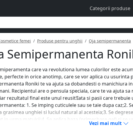
Categorii produse
Cosmetice femei
Produse pentru unghii
Oja semipermanenta
a Semipermanenta Roniki
miperamenta care va revolutiona lumea culorilor este acu
e, perfecte in orice anotimp, care se vor aplica cu usurinta p
rmanenta Roniki te va ajuta sa dobandesti o manichiura ined
ani. Recipientul are o pensula speciala, care te va ajuta sa
 iar rezultatul final este unul reusit!Iata si pasii care trebui
rmanenta: 1. Se imping cuticulele sau se taie dupa caz;2. S
a grasimea unghiei si luciul natural al acesteia;3. Se degres
at in urma matuirii;4. Se aplica baza (primer,base gel) si se
Vezi mai mult
 primul strat de oja, fara a atinge cuticula si se usuca la l