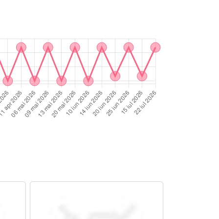
in nou 2 min la lampa UV;7. Pentru pastrarea
2 min in lampa UV;8. Se degreseaza unghia
lei hidratant.Gramaj: 10ml.