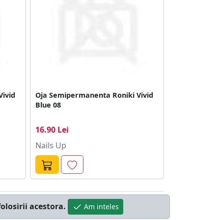
Vivid
Oja Semipermanenta Roniki Vivid
Blue 08
16.90 Lei
Nails Up
olosirii acestora.
Am inteles