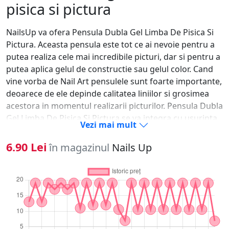
pisica si pictura
NailsUp va ofera Pensula Dubla Gel Limba De Pisica Si
Pictura. Aceasta pensula este tot ce ai nevoie pentru a
putea realiza cele mai incredibile picturi, dar si pentru a
putea aplica gelul de constructie sau gelul color. Cand
vine vorba de Nail Art pensulele sunt foarte importante,
deoarece de ele depinde calitatea liniilor si grosimea
acestora in momentul realizarii picturilor. Pensula Dubla
Gel Limba De Pisica Si Pictura se va integra cu usurinta
Vezi mai mult
in mediul tau de lucru, perii acestora sunt moi si te vor
ajuta sa aplici cantitatea dorita de produs, astfel incat
6.90 Lei
în magazinul
Nails Up
sa nu incarci unghia. Poti realiza picturi, modele si
desene unice. Pensula Dubla Gel Limba De Pisica Si
Pictura este perfecta pentru o manichuira
reusita.Capatul de pensula pentru pictura este de 11
mm Capatul de pensula Gel Limba De Pisica este de 7.9
mm