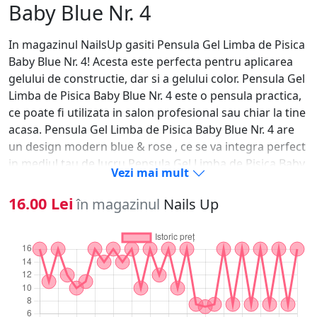
Baby Blue Nr. 4
In magazinul NailsUp gasiti Pensula Gel Limba de Pisica
Baby Blue Nr. 4! Acesta este perfecta pentru aplicarea
gelului de constructie, dar si a gelului color. Pensula Gel
Limba de Pisica Baby Blue Nr. 4 este o pensula practica,
ce poate fi utilizata in salon profesional sau chiar la tine
acasa. Pensula Gel Limba de Pisica Baby Blue Nr. 4 are
un design modern blue & rose , ce se va integra perfect
in mediul tau de lucru Pensula Gel Limba de Pisica Baby
Vezi mai mult
Blue Nr. 4 te va ajuta sa aplici cu usurinta cantitatea de
gel dorita pe intreaga suprafara a unghiei!Pensula
16.00 Lei
în magazinul
Nails Up
pentru pictura este extrem de flexibila si cuprinde
perfect culoarea. Pensula Gel Limba de Pisica Baby Blue
Nr. 4 este instrumentul de care ai nevoie pentru a
realiza o manichuira exceptionala!