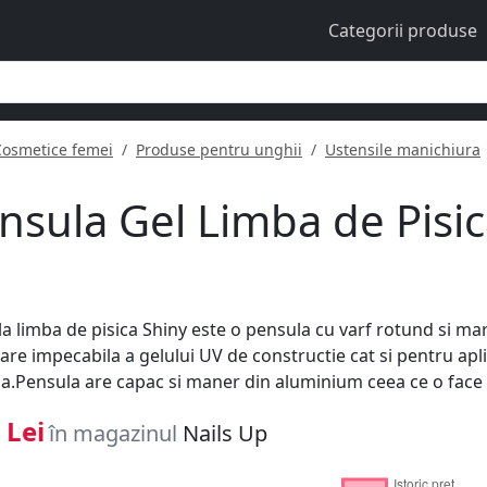
Categorii produse
Cosmetice femei
Produse pentru unghii
Ustensile manichiura
nsula Gel Limba de Pisica
a limba de pisica Shiny este o pensula cu varf rotund si marg
care impecabila a gelului UV de constructie cat si pentru ap
la.Pensula are capac si maner din aluminium ceea ce o face
 Lei
în magazinul
Nails Up