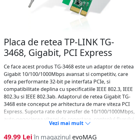
Placa de retea TP-LINK TG-
3468, Gigabit, PCI Express
Ce face acest produs TG-3468 este un adaptor de retea
Gigabit 10/100/1000Mbps avansat si competitiv, care
ofera performante 32-bit pe interfata PCIe, si
compatibilitate deplina cu specificatiile IEEE 802.3, IEEE
802.3u si IEEE 802.3ab. Adaptorul de retea Gigabit TG-
3468 este conceput pe arhitectura de mare viteza PCI
Express. Suporta rate de transfer de 10/100/1000Mbps,
auto-negocierea vitezei de conectare, controlul fluxului
Vezi mai mult
de date 802.3x si tehnologia Wake-on-Lan. Datorita
stabilitatii si costurilor reduse, TG-3468 reprezinta o
49.99 Lei
în magazinul
evoMAG