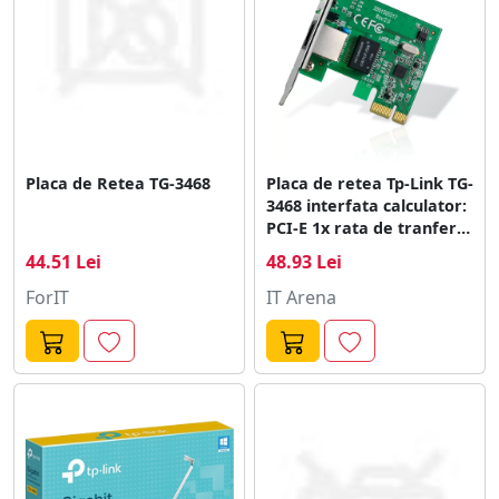
Continut pachet Adaptor retea CD resurse Ghid de
instalare rapida Mediu Temperatura operare: 0℃~40℃
(32℉~104℉) Temperatura depozitare: -40℃~70℃
(-40℉~158℉) Umiditate operare: 10%~90% fara
condensare Umiditate depozitare: 5%~90% fara
condensare
Placa de Retea TG-3468
Placa de retea Tp-Link TG-
3468 interfata calculator:
PCI-E 1x rata de tranfer
pe retea: 1000Mbps
44.51 Lei
48.93 Lei
ForIT
IT Arena