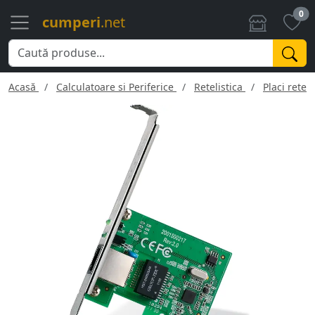
0
cumperi
.net
Acasă
Calculatoare si Periferice
Retelistica
Placi retea