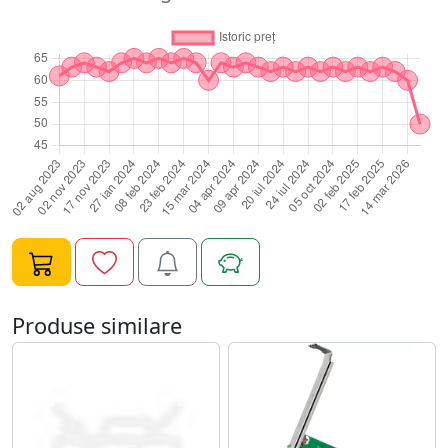
solutie eficienta de actualizare a retelei. Suporta Wake-
on-LAN Auto Negociere si Auto MDI/MDIX Suporta
Controlul Fluxului IEEE802.3x pentru Modul Full Duplex
si backpressure pentru Modul Half-duplex Suporta IEEE
802.1p Layer 2 Priority Encoding si IEEE802.1q VLAN
tagging Suporta functii de consum redus power
down/link down CARACTERISTICI HARDWARE Standarde
si protocoale IEEE 802.3, 802.3u, 802.3ab, 802.3x, 802.1q,
802.1p CSMA/CD, TCP/IP, PCI Revizia 2.1/2.2 Interfata
PCIe 32-bit 1 port RJ45 10/100/1000Mbps Medii de retea
10BASE-T:cablu UTP cat. 3, 4, 5 (maxim 100m) STP
EIA/TIA-568 100O (maxim 100m) 100BASE-TX: cablu UTP
cat. 5, 5e (maxim 100m) STP EIA/TIA-568 100O (maxim
100m) 1000Base-T: cablu UTP cat. 5, 5e (maxim 100m)
Produse similare
Rate transfer 10/100/1000Mbps pentru modul Half-
Duplex 20/200/2000Mbps pentru modul Full-Duplex
Indicator LED 1000Mbps Link/Act, 100Mbps Link/Act, 10
Link/Act, Duplex Control al fluxului Control Flux IEEE
802.3x (Full-Duplex) ALTELE Certificari CE, FCC, RoHS