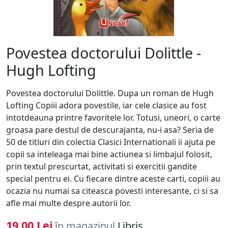
Povestea doctorului Dolittle -
Hugh Lofting
Povestea doctorului Dolittle. Dupa un roman de Hugh
Lofting Copiii adora povestile, iar cele clasice au fost
intotdeauna printre favoritele lor. Totusi, uneori, o carte
groasa pare destul de descurajanta, nu-i asa? Seria de
50 de titluri din colectia Clasici Internationali ii ajuta pe
copii sa inteleaga mai bine actiunea si limbajul folosit,
prin textul prescurtat, activitati si exercitii gandite
special pentru ei. Cu fiecare dintre aceste carti, copiii au
ocazia nu numai sa citeasca povesti interesante, ci si sa
afle mai multe despre autorii lor.
19.00 Lei
în magazinul
Libris