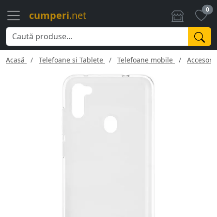
0
cumperi
.net
Acasă
Telefoane si Tablete
Telefoane mobile
Accesorii