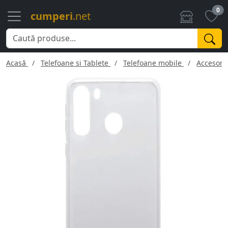
0
cumperi
.net
Acasă
Telefoane si Tablete
Telefoane mobile
Accesorii