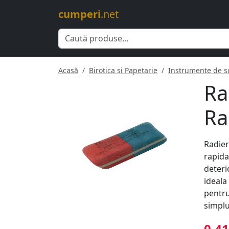
cumperi
.net
Acasă
Birotica si Papetarie
Instrumente de sc
Ra
Ra
Radier
rapida
deteri
ideala
pentru
simplu
0.41