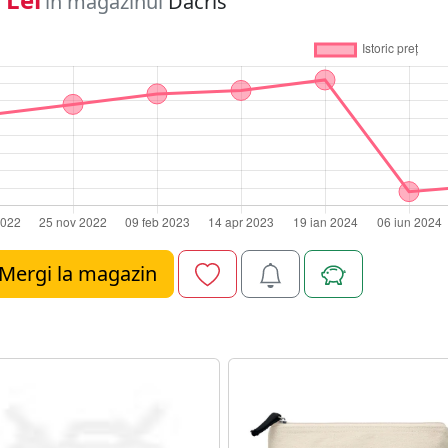
în magazinul
Dacris
Mergi la magazin