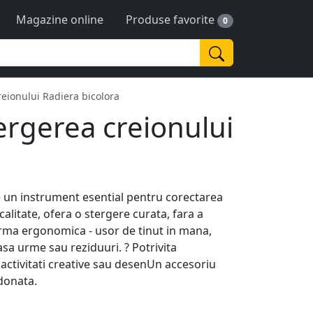
Magazine online
Produse favorite
0
reionului Radiera bicolora
ergerea creionului
e un instrument esential pentru corectarea
calitate, ofera o stergere curata, fara a
Forma ergonomica - usor de tinut in mana,
 lasa urme sau reziduuri. ? Potrivita
 activitati creative sau desenUn accesoriu
donata.