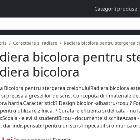
Categorii produse
ris
Corectoare si radiere
Radiera bicolora pentru stergerea c
diera bicolora pentru st
diera bicolora
a Bicolora pentru stergerea creionuluiRadiera bicolora est
 si precisa a greselilor de scris. Conceputa din materiale de 
ora hartia.Caracteristici:? Design bicolor -albastru/rosu ? 
 pentru utilizare zilnica. ? Curatare eficienta si delicata - nu
:Scoala - elevi si studentiBirou - documente si schiteAcasa -
, dar indispensabil pentru un scris impecabil si o munca or
 Lei