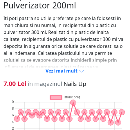
Pulverizator 200ml
Iti poti pastra solutiile preferate pe care la folosesti in
manichiura si nu numai, in recipientul din plastic cu
pulverizator 300 ml. Realizat din plastic de inalta
calitate, recipientul de plastic cu pulverizator 300 ml va
depozita in siguranta orice solutie pe care doresti sa o
ai la indemana. Calitatea plasticului nu va permite
solutiei sa se evapore datorita inchiderii simple prin
infiletare si de asemenea, plasticul nu se va
Vezi mai mult
descompune in contact cu substantele pe care le
folosesti. Recipientul din plastic cu pulverizator 300 ml
7.00 Lei
în magazinul
Nails Up
are un design simplu si este usor de folosit. Recipientul
plastic cu pulverizator 300 ml este ideal in primul rand
pentru pastrarea cleaner-ului, datorita capacitatii sale
de a pulveriza instant peste unghie solutia dorita in
momentul degresarii. Recipientul din plastic cu
pulverizator iti va permite sa dezpozitezi pana la 300 ml
de solutie.