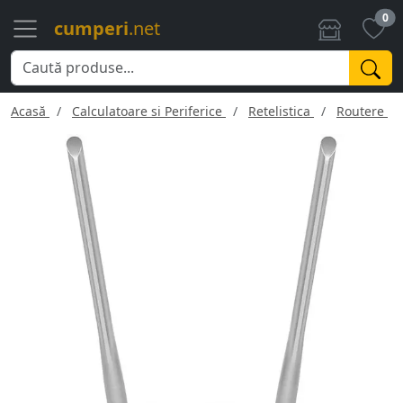
0
cumperi
.net
Acasă
Calculatoare si Periferice
Retelistica
Routere