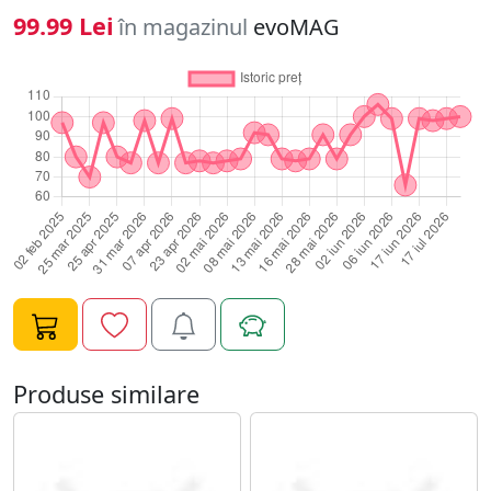
afara retelei. Viteza wireless N de pana la 300Mbps -
99.99 Lei
în magazinul
evoMAG
Viteza mare pentru descarcare TL-WR840N fabricat de
TP-Link este o solutie compatibila cu IEEE 802.11b//g/n
oferind viteza mare wireless. Bazat pe tehnologia
802.11n, TL-WR840N asigura utilizatorilor performante
wireless de pana la 300Mbps, aceastea acoperind cele
mai importante nevoi pentru retelele dumneavoastra
de acasa, cum ar fi streaming HD, jocuri online si
descarcarea fisierelor mari. Tehnologia CCA - Semnal
wireless stabil Clear Channel Assesment (CCA) evita in
mod automat conflictele de canal utilizand functia
pentru selectie de canal liber si constientizeaza
avantajele oferite de canalul fix, sporind considerabil
performanta wireless. IP QoS - Alocarea eficienta a
latimii de banda Functia IP QoS ii ajuta pe
Produse similare
administratorii retelei sa determine ce latime de banda
aloca fiecarui PC.