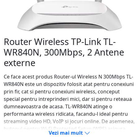
Router Wireless TP-Link TL-
WR840N, 300Mbps, 2 Antene
externe
Ce face acest produs Router-ul Wireless N 300Mbps TL-
WR840N este un dispozitiv folosit atat pentru conexiuni
prin fir, cat si pentru conexiuni wireless, conceput
special pentru intreprinderi mici, dar si pentru reteaua
dumneavoastra de acasa. TL-WR840N atinge o
performanta wireless ridicata, facandu-l ideal pentru
streaming video HD, VoIP si jocuri online. De asemenea,
butonul pentru Wi-Fi Protected Setup (WPS) asigura
Vezi mai mult
criptare de tip WPA2, prevenind atacurile survenite din