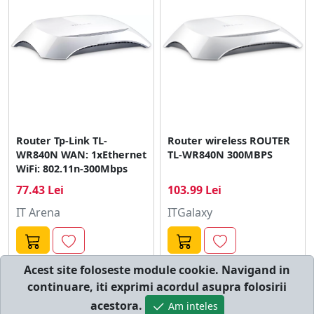
Router Tp-Link TL-
Router wireless ROUTER
WR840N WAN: 1xEthernet
TL-WR840N 300MBPS
WiFi: 802.11n-300Mbps
77.43 Lei
103.99 Lei
IT Arena
ITGalaxy
Acest site foloseste module cookie. Navigand in
continuare, iti exprimi acordul asupra folosirii
© cumperi.net | Catalog cumparaturi online
acestora.
Am inteles