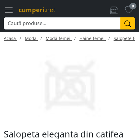
0
cumperi
.net
Acasă
Modă
Modă femei
Haine femei
Salopete fe
Salopeta eleganta din catifea