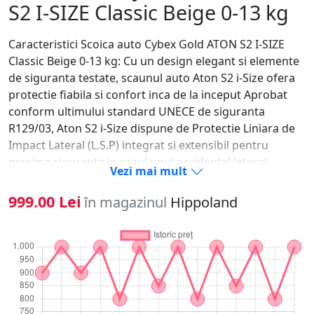
S2 I-SIZE Classic Beige 0-13 kg
Caracteristici Scoica auto Cybex Gold ATON S2 I-SIZE
Classic Beige 0-13 kg: Cu un design elegant si elemente
de siguranta testate, scaunul auto Aton S2 i-Size ofera
protectie fiabila si confort inca de la inceput Aprobat
conform ultimului standard UNECE de siguranta
R129/03, Aton S2 i-Size dispune de Protectie Liniara de
Impact Lateral (L.S.P) integrat si extensibil pentru
maxima siguranta in cazul unui accidental lateral
Vezi mai mult
Multumita tetierei ajustabile - 11 pozitii, scaunul poate
sa tina pasul cu dezvoltarea copilului pana la
999.00 Lei
în magazinul
Hippoland
aproximativ 24 de luni In plus, capotina integrata,
pliabila XXL ofera umbra in masina si va protejeaza
copilul de soare si vant atunci cand mergeti afara
Siguranta verificata pentru calatorii relaxate: Aton S2 i-
Size si Base One sunt dezvoltate si aprobate tinand cont
de cel mai recent standard de siguranta R129/03
inclusiv compatibilitatea i-Size si testarea imbunatatita