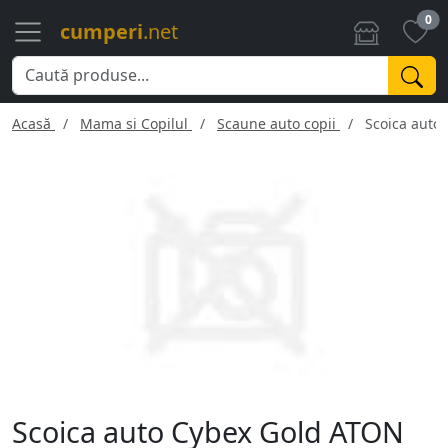
0
cumperi
.net
Acasă
Mama si Copilul
Scaune auto copii
Scoica auto 
Scoica auto Cybex Gold ATON