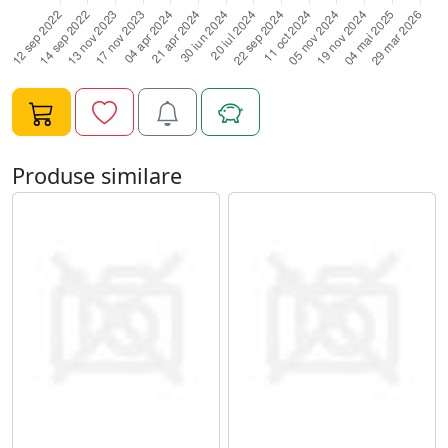
la impact lateral. Reduce fortele de impact in cazul unei
coliziuni laterale: Sistemul Liniar de impact Lateral, ce
poate fi pliat pe partea usii, transfera pana la 25% din
fortele unui impact lateral in carcasa care absoarbe
energie, ajutand la mentinerea unei sigurante maxime
pe drum Creste odata cu copilul dumneavoastra:
Datorita celor 11 pozitii reglabile pe inaltime a tetierei,
Produse similare
scaunul auto creste odata cu copilul dumneavoastra
pana la 24 luni. Capul, gatul si umerii raman sustinuti
ergonomic in fiecare etapa Protejeaza copilul
dumneavoastra de soare si vant: Capotina integrata,
pliabila XXL protejeaza fiabil impotriva razelor solare si
este echipata cu material UPF50+ pentru a proteja
pielea sensibila a bebelusui. In afara masinii, capotina
protejeaza de asemenea si de vant. Simplu si usor de
manevrat: Cantarind doar 4.2 kg, Aton S2 i-Size este
usor de transportat si pozitionat in masina sau pe
carucior. Acest lucru reduce presiunea spatelui si va