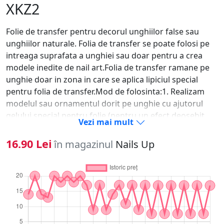
XKZ2
Folie de transfer pentru decorul unghiilor false sau
unghiilor naturale. Folia de transfer se poate folosi pe
intreaga suprafata a unghiei sau doar pentru a crea
modele inedite de nail art.Folia de transfer ramane pe
unghie doar in zona in care se aplica lipiciul special
pentru folia de transfer.Mod de folosinta:1. Realizam
modelul sau ornamentul dorit pe unghie cu ajutorul
gelului special pentru folie (pentru un efect deosebit
Vezi mai mult
tinem cont ca liniile sa fie subtiri)2. Polimerizam gelul in
lampa timp de 2 min3. Dupa polimerizare gelului fara sa
16.90 Lei
în magazinul
Nails Up
fie nevoie de degresare aplicam folia de transfer pe
unghie intotdeauna cu partea mata in jos (spre unghie)
si cu partea metalizata in sus (aceasta operatie trebuie
efectuata cu fermitate, siguranta fara sa ne tremure
mana)4. Dupa indepartarea surplusului de folie sigilam
manichiura cu un strat de gel finish