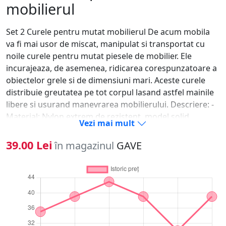
mobilierul
Set 2 Curele pentru mutat mobilierul De acum mobila
va fi mai usor de miscat, manipulat si transportat cu
noile curele pentru mutat piesele de mobilier. Ele
incurajeaza, de asemenea, ridicarea corespunzatoare a
obiectelor grele si de dimensiuni mari. Aceste curele
distribuie greutatea pe tot corpul lasand astfel mainile
libere si usurand manevrarea mobilierului. Descriere: -
Material: Nylon extrem de rezistent, model solid,
Vezi mai mult
duritate moale - Dimensiune: Lungime: 27.2 cm Latime:
4.5 cm - Culoare: Portocaliu Caracteristici: - Curelele
39.00 Lei
în magazinul
GAVE
sunt reglabile cu 3 sectiuni ridicare pentru a putea
transporta cu usurinta obiecte mici si mari. - 100% nou
si de inalta calitate. - Curelele sunt foarte necesare
pentru mutat mobilierul. - Se poate folosi ca o parghie
care va face ca tot ceea ce ridicati sa se simta mai usor
de 50%. - Protejati-va de ranire atunci cand miscati
mobila. - Transportatul si toate celelalte incarcaturi