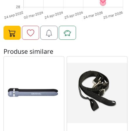
grele vor deveni usor de manipulat. ;Pachet include: 2 x
Curele de mutat mobilierul *Imaginile, culorile si
caracteristicile descrise au caracter informativ si pot
contine mici inadvertente sau diferi ocazional fata de
produsele prezentate pe site. Echipa GAVE.RO"
Produse similare