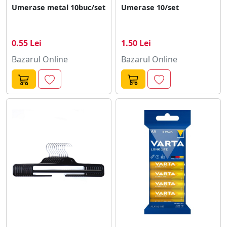
caracteristicile descrise au caracter informativ si pot
Umerase metal 10buc/set
Umerase 10/set
contine mici inadvertente sau diferi ocazional fata de
produsele prezentate pe site. Echipa GAVE.RO"
0.55 Lei
1.50 Lei
Bazarul Online
Bazarul Online