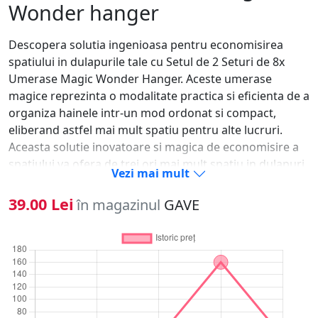
Wonder hanger
Descopera solutia ingenioasa pentru economisirea
spatiului in dulapurile tale cu Setul de 2 Seturi de 8x
Umerase Magic Wonder Hanger. Aceste umerase
magice reprezinta o modalitate practica si eficienta de a
organiza hainele intr-un mod ordonat si compact,
eliberand astfel mai mult spatiu pentru alte lucruri.
Aceasta solutie inovatoare si magica de economisire a
spatiului va ofera de trei ori mai mult spatiu in dulapuri,
Vezi mai mult
pastrand in acelasi timp camasile, pantalonii si bluzele
netede si fara cute. Fiecare cuier rezistent poate tine
39.00 Lei
în magazinul
GAVE
pana la 10 kg de haine. Organizarea dulapului
dumneavoastra nu a fost niciodata mai usoara sau mai
rapida decat cu Wonder Hanger! Cand dublezi fiecare
slot, poti stoca pana la 80 de articole de imbracaminte!
Singura intrebare este ce veti face cu tot spatiul nou
creat! Fie ca ai un dulap mic sau pur si simplu doresti sa
maximizezi spatiul disponibil, umerasele Magic Wonder