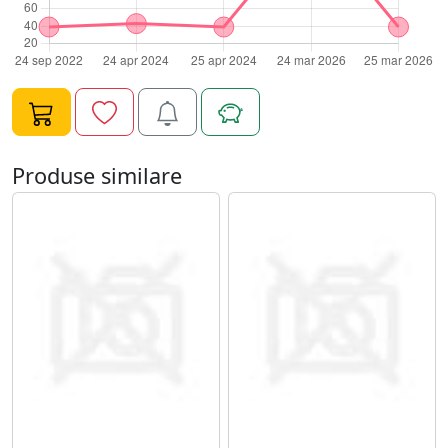
Hanger sunt alegerea ideala. Fiecare set contine 8
umerase cu design special, care pot fi amplasate
vertical sau orizontal, permitandu-ti sa atarni mai multe
haine pe acelasi spatiu. Acest set de umerase este
extrem de usor de utilizat. Tot ce trebuie sa faci este sa
atarni hainele pe umerasele existente, iar apoi sa fixezi
Magic Wonder Hanger pe umerasul original. Astfel, poti
Produse similare
multiplica spatiul de depozitare fara a investi in mobilier
suplimentar sau solutii costisitoare de organizare.
Materialele de calitate superioara asigura rezistenta si
durabilitatea umeraselor Magic Wonder Hanger.
Acestea pot sustine hainele grele, cum ar fi paltoanele
sau jachetele, fara sa se deformeze sau sa se rupa,
asigurandu-ti ca hainele tale sunt bine pastrate si in
stare perfecta. Versatilitatea acestor umerase iti
permite sa le folosesti nu doar in dulapurile tale acasa,
ci si in calatorii sau la depozitarea hainelor de sezon
intr-un mod organizat si compact. *Imaginile, culorile si