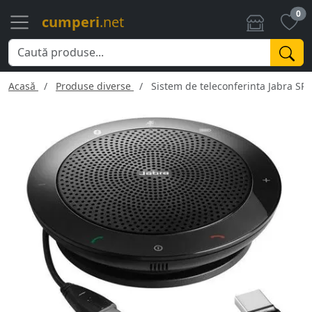
0
cumperi
.net
Acasă
Produse diverse
Sistem de teleconferinta Jabra SP