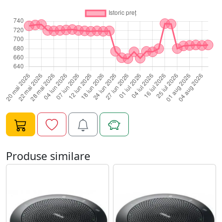
Aceasta caracteristica este disponibila cu versiunea de
firmware 2.7.0. Urmatoarele combinatii sunt posibile: -
Conectat la dispozitivul mobil -Conectat la Jabra Link
360 -Conectat la setul cu casca -Conectat la 2 dispozitive
mobile -Conectat la Jabra Link 360 si un dispozitiv mobil
Dispozitivele conectate vor fi anuntate. -Conectivitate:
USB, Bluetooth -Baterie reincarcabila de pana la 15 ore
de convorbire -Indicatori cu LED-uri pentru interfata
intuitiva. -Este posibil pentru a asocia difuzorul cu un
dongle USB Jabra Link 360, un dispozitiv mobil sau un
set cu casca Bluetooth.
Produse similare