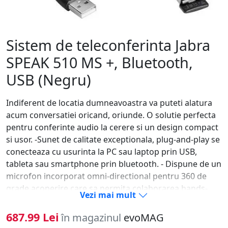
Sistem de teleconferinta Jabra
SPEAK 510 MS +, Bluetooth,
USB (Negru)
Indiferent de locatia dumneavoastra va puteti alatura
acum conversatiei oricand, oriunde. O solutie perfecta
pentru conferinte audio la cerere si un design compact
si usor. -Sunet de calitate exceptionala, plug-and-play se
conecteaza cu usurinta la PC sau laptop prin USB,
tableta sau smartphone prin bluetooth. - Dispune de un
microfon incorporat omni-directional pentru 360 de
grade acoperire care sa permita colaborarea hands-
Vezi mai mult
free si sa permita participantilor sa auda si sa fie auziti
din toate unghiurile. -Este posibil sa aveti 2 conexiuni
687.99 Lei
în magazinul
evoMAG
Bluetooth active cu dispozitivul si a se comuta intre ele