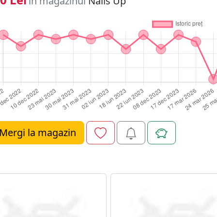
în magazinul
Nails Up
Mergi la magazin