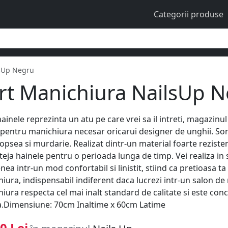
Categorii produse
lsUp Negru
rt Manichiura NailsUp 
ainele reprezinta un atu pe care vrei sa il intreti, magazinul
 pentru manichiura necesar oricarui designer de unghii. So
vopsea si murdarie. Realizat dintr-un material foarte rezisten
teja hainele pentru o perioada lunga de timp. Vei realiza in 
ea intr-un mod confortabil si linistit, stiind ca pretioasa t
iura, indispensabil indiferent daca lucrezi intr-un salon d
iura respecta cel mai inalt standard de calitate si este con
.Dimensiune: 70cm Inaltime x 60cm Latime
0 Lei