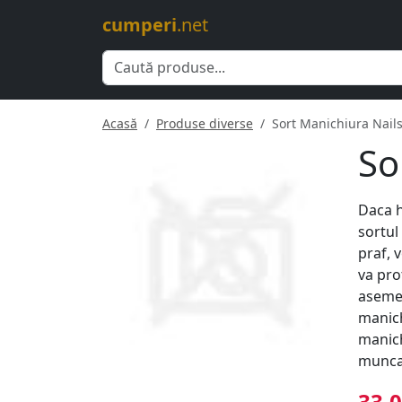
cumperi
.net
Acasă
Produse diverse
Sort Manichiura Nai
So
Daca h
sortul
praf, 
va pro
asemen
manich
manich
munca
33.0