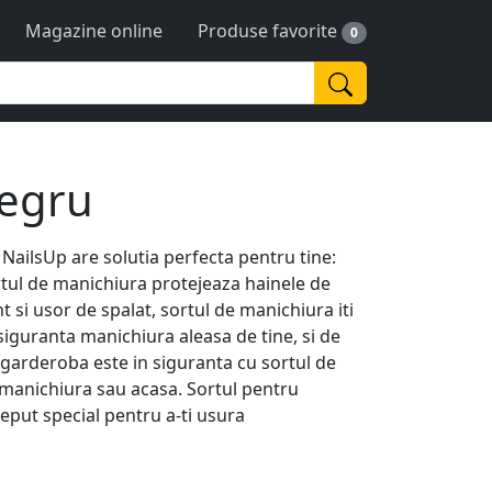
Magazine online
Produse favorite
0
Negru
 NailsUp are solutia perfecta pentru tine:
rtul de manichiura protejeaza hainele de
t si usor de spalat, sortul de manichiura iti
siguranta manichiura aleasa de tine, si de
a garderoba este in siguranta cu sortul de
e manichiura sau acasa. Sortul pentru
ceput special pentru a-ti usura